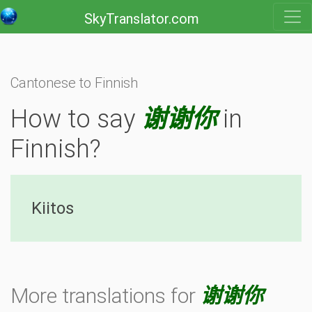
SkyTranslator.com
Cantonese to Finnish
How to say
谢谢你
in
Finnish?
Kiitos
More translations for
谢谢你