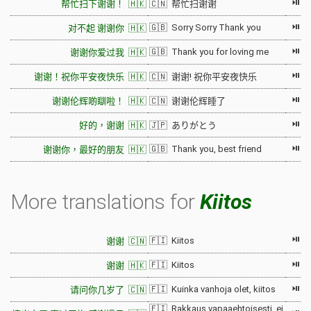
⏯
帮忙扫下谢谢！ 🇭🇰
🇨🇳 帮忙扫谢谢
⏯
🇬🇧 Sorry Sorry Thank you
对不起 谢谢你 🇭🇰
⏯
🇬🇧 Thank you for loving me
谢谢你爱过我 🇭🇰
⏯
谢谢！祝你平安夜快乐 🇭🇰
🇨🇳 谢谢! 祝你平安夜快乐
⏯
谢谢伦辉啲瞓啦！ 🇭🇰
🇨🇳 谢谢伦辉睡了
⏯
好的，谢谢 🇭🇰
🇯🇵 ありがとう
⏯
🇬🇧 Thank you, best friend
谢谢你，最好的朋友 🇭🇰
More translations for
Kiitos
⏯
🇫🇮 Kiitos
谢谢 🇨🇳
⏯
🇫🇮 Kiitos
谢谢 🇭🇰
⏯
🇫🇮 Kuinka vanhoja olet, kiitos
请问你几岁了 🇨🇳
🇫🇮 Rakkaus vapaaehtoisesti, ei