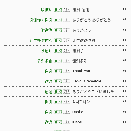
⏯
唔该晒 🇭🇰
🇨🇳 谢谢, 谢谢
⏯
谢谢你，谢谢 🇭🇰
🇯🇵 ありがとう ありがとう
⏯
谢谢你 🇭🇰
🇯🇵 ありがとう
⏯
让生多谢你的 🇭🇰
🇨🇳 让生谢谢你的
⏯
多谢晒 🇭🇰
🇨🇳 谢谢了
⏯
多谢多食 🇭🇰
🇨🇳 谢谢多吃
⏯
🇬🇧 Thank you
谢谢 🇭🇰
⏯
🇫🇷 Je vous remercie
谢谢 🇭🇰
⏯
谢谢 🇭🇰
🇯🇵 ありがとうございました
⏯
谢谢 🇭🇰
🇰🇷 감사합니다
⏯
🇩🇪 Danke
谢谢 🇭🇰
⏯
🇫🇮 Kiitos
谢谢 🇭🇰