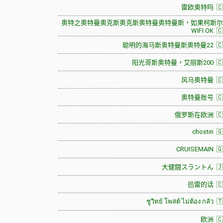
雷欧奥特吗 🇨
奥特之奥特曼奥克斯奥克斯奥特曼奥特曼斯，如果柯斯尔
WIFI OK 
聪明的海马斯奥特曼斯奥特曼22 🇨
阳光哥斯奥特曼，艾丽斯200 🇨
风马奥特曼 🇨
奥特曼账号 🇨
俄罗斯在欧洲 🇨
chostin 
CRUISEMAIN 🇬
大健闘スラントん 🇯
迅雷的话 🇨
ชูวิทย์ โพสต์ ไม่ต้อง กลัว 
欧洲 🇨