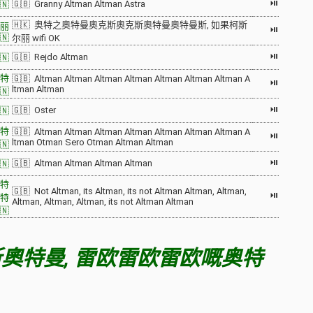
⏯
🇬🇧 Granny Altman Altman Astra
🇳
🇭🇰 奥特之奧特曼奧克斯奧克斯奧特曼奧特曼斯, 如果柯斯
丽
⏯
🇳
尔丽 wifi OK
⏯
🇬🇧 Rejdo Altman
🇳
特
🇬🇧 Altman Altman Altman Altman Altman Altman Altman A
⏯
ltman Altman
🇳
⏯
🇬🇧 Oster
🇳
特
🇬🇧 Altman Altman Altman Altman Altman Altman Altman A
⏯
ltman Otman Sero Otman Altman Altman
🇳
⏯
🇬🇧 Altman Altman Altman Altman
🇳
特
🇬🇧 Not Altman, its Altman, its not Altman Altman, Altman,
⏯
特
Altman, Altman, Altman, its not Altman Altman
🇳
奧特曼, 雷欧雷欧雷欧嘅奥特